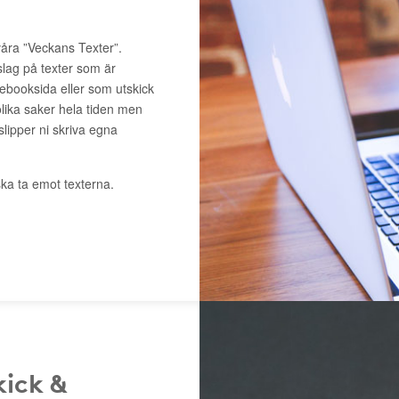
våra ”Veckans Texter”.
slag på texter som är
cebooksida eller som utskick
lika saker hela tiden men
 slipper ni skriva egna
ka ta emot texterna.
kick &