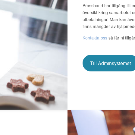
Brassband har tillgång till
översikt kring samarbetet oc
utbetalningar. Man kan äve
finns mängder av hjälpmede
Kontakta oss
så får ni tillg
Till Adminsystemet