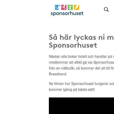
Så här lyckas ni 
Sponsorhuset
Nästan alla bokar hotell och handlar på n
medlemmar att alltid gå via Sponsorhus
från en nätbutik, så kommer det att bli f
Brassband.
Se filmen hur Sponsorhuset fungerar o
kommer igång på bästa sätt!