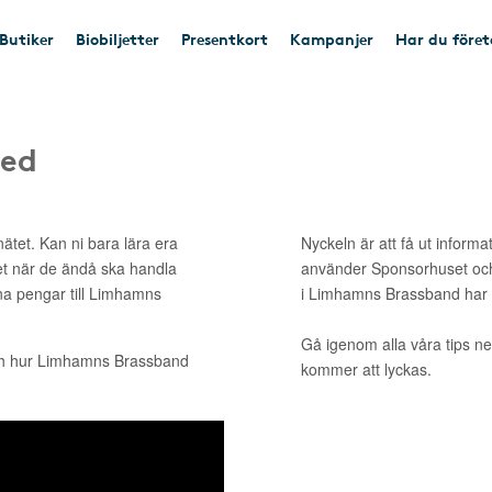
Butiker
Biobiljetter
Presentkort
Kampanjer
Har du före
med
ätet. Kan ni bara lära era
Nyckeln är att få ut informa
et när de ändå ska handla
använder Sponsorhuset och
ina pengar till Limhamns
i Limhamns Brassband har
Gå igenom alla våra tips ne
ch hur Limhamns Brassband
kommer att lyckas.