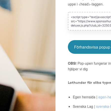
uppe i <head>-taggen.
Förhandsvisa popup
OBS!
Pop-upen fungerar in
hjälper vi dig
Lathundar för olika type
Egen hemsida |
egen-he
Svenska Lag |
svenska-l