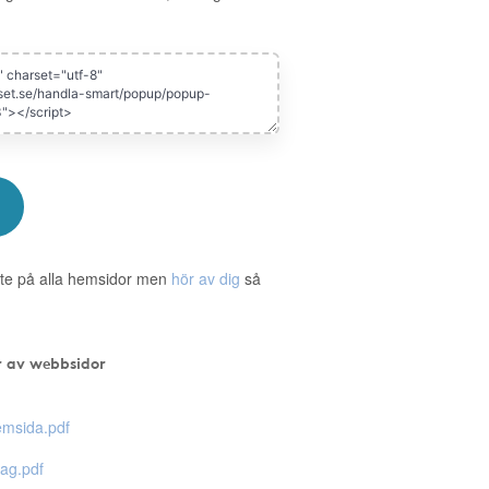
te på alla hemsidor men
hör av dig
så
r av webbsidor
msida.pdf
ag.pdf