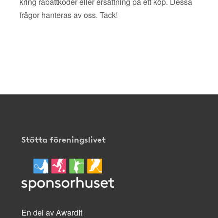
kring rabattkoder eller ersättning på ett köp. Dessa
frågor hanteras av oss. Tack!
Stötta föreningslivet
En del av AwardIt