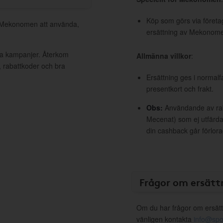
Köp som görs via företag
ll Mekonomen att använda,
ersättning av Mekonom
va kampanjer. Återkom
Allmänna villkor
:
, rabattkoder och bra
Ersättning ges i normalf
presentkort och frakt.
Obs:
Användande av raba
Mecenat) som ej utfärdat
din cashback går förlora
Frågor om ersätt
Om du har frågor om ersätt
vänligen kontakta
info@spo