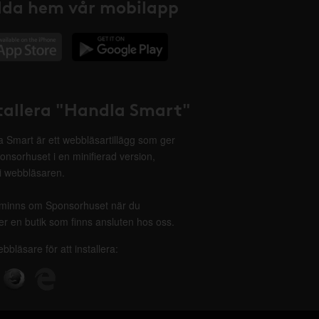
da hem vår mobilapp
tallera "Handla Smart"
 Smart är ett webbläsartillägg som ger
onsorhuset i en minifierad version,
 i webbläsaren.
minns om Sponsorhuset när du
r en butik som finns ansluten hos oss.
ebbläsare för att installera: