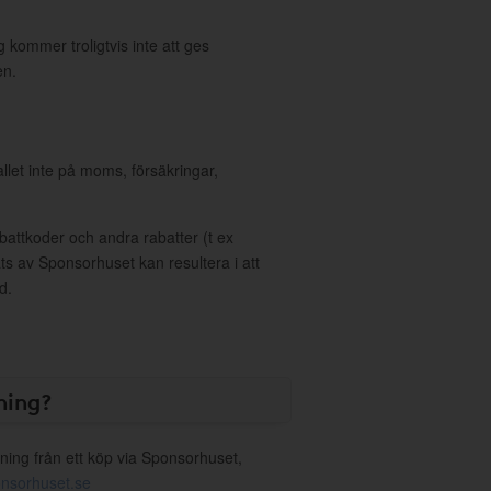
 kommer troligtvis inte att ges
en.
allet inte på moms, försäkringar,
ttkoder och andra rabatter (t ex
s av Sponsorhuset kan resultera i att
d.
ning?
ning från ett köp via Sponsorhuset,
nsorhuset.se