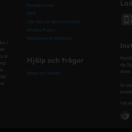
Lad
Kontakta oss
FAQ
Läs mer om Sponsorhuset
Privacy Policy
Registrera ny förening
kor i
Ins
att
ta är
Hjälp och frågor
Handla
hop.
dig Sp
ta
direkt
Skapa ett ärende
dlar
ra!
Du på
besöke
Välj w