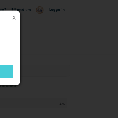
tag?
Bli medlem
Logga in
illbaka
4%