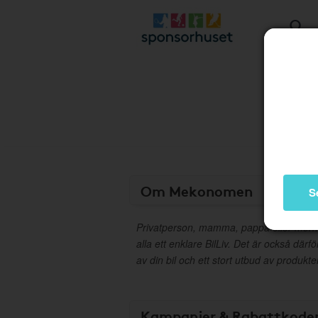
Om Mekonomen
S
Privatperson, mamma, pappa eller morm
alla ett enklare BilLiv. Det är också där
av din bil och ett stort utbud av produkt
Kampanjer & Rabattkode