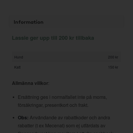
Information
Lassie ger upp till 200 kr tillbaka
Hund
200 kr
Katt
150 kr
Allmänna villkor
:
Ersättning ges i normalfallet inte på moms,
försäkringar, presentkort och frakt.
Obs:
Användande av rabattkoder och andra
rabatter (t ex Mecenat) som ej utfärdats av