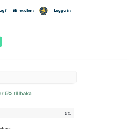
tag?
Bli medlem
Logga in
r 5% tillbaka
5%
sshop
: