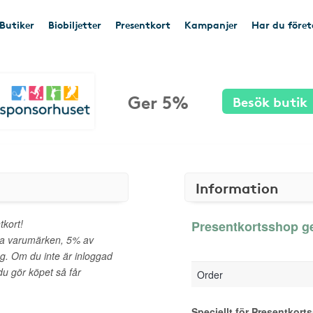
Butiker
Biobiljetter
Presentkort
Kampanjer
Har du före
Ger 5%
Besök butik
Information
tkort!
Presentkortsshop ge
da varumärken, 5% av
ng. Om du inte är inloggad
u gör köpet så får
Order
Speciellt för Presentkort