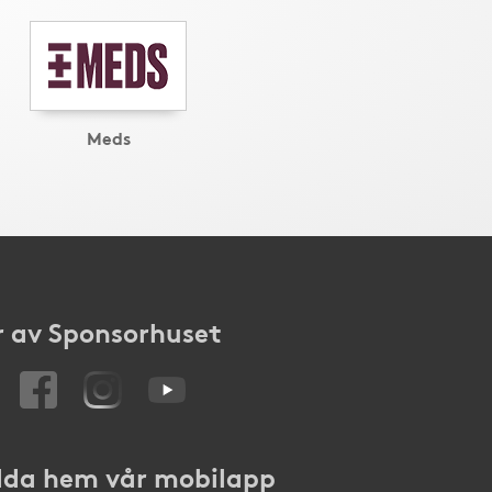
Meds
 av Sponsorhuset
da hem vår mobilapp