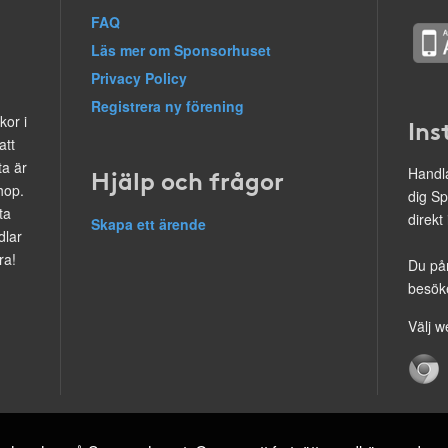
FAQ
Läs mer om Sponsorhuset
Privacy Policy
Registrera ny förening
kor i
Ins
att
ta är
Hjälp och frågor
Handla
hop.
dig Sp
ta
direkt
Skapa ett ärende
dlar
ra!
Du på
besöke
Välj w