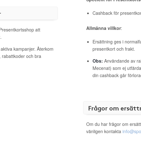
r
Cashback för presentkort 
Allmänna villkor
:
 Presentkortsshop att
.
Ersättning ges i normalf
 aktiva kampanjer. Återkom
presentkort och frakt.
, rabattkoder och bra
Obs:
Användande av raba
Mecenat) som ej utfärdat
din cashback går förlora
Frågor om ersätt
Om du har frågor om ersätt
vänligen kontakta
info@spo