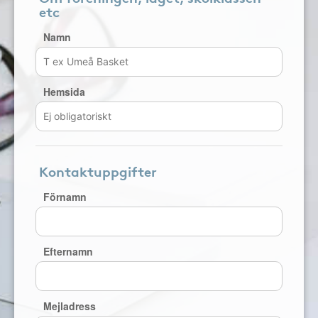
etc
Namn
Hemsida
Kontaktuppgifter
Förnamn
Efternamn
Mejladress