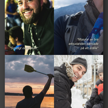
"Massor av bra
erbjudanden samlade
"Smidigt och enkelt"
på ett ställe"