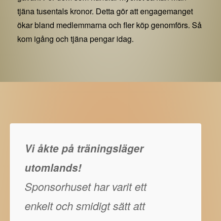
tjäna tusentals kronor. Detta gör att engagemanget
ökar bland medlemmarna och fler köp genomförs. Så
kom igång och tjäna pengar idag.
Vi åkte på träningsläger
utomlands!
Sponsorhuset har varit ett
enkelt och smidigt sätt att