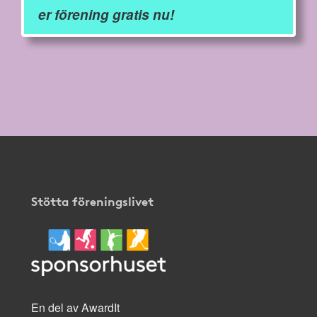
er förening gratis nu!
Stötta föreningslivet
En del av AwardIt