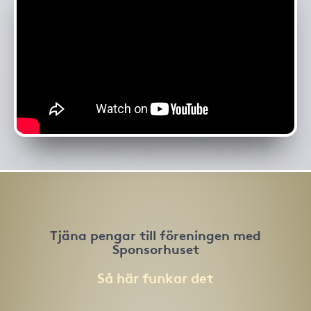
Tjäna pengar till föreningen med
Sponsorhuset
Så här funkar det