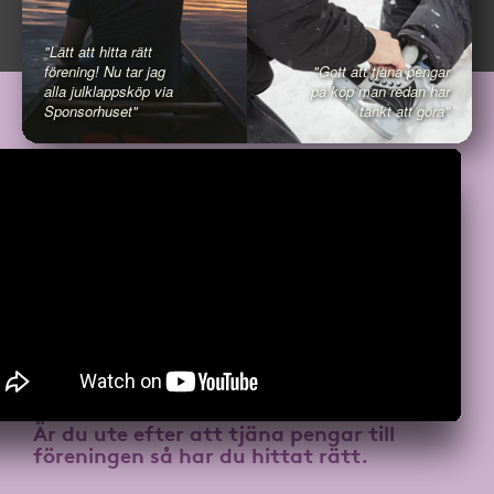
"Lätt att hitta rätt
förening! Nu tar jag
"Gott att tjäna pengar
alla julklappsköp via
på köp man redan har
Sponsorhuset"
tänkt att göra"
Är du ute efter att
tjäna pengar till
föreningen
så har du hittat rätt.