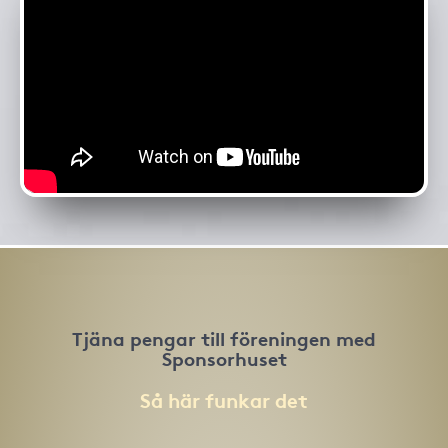
Tjäna pengar till föreningen med
Sponsorhuset
Så här funkar det