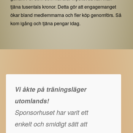
tjäna tusentals kronor. Detta gör att engagemanget
ökar bland medlemmarna och fler köp genomförs. Så
kom igång och tjäna pengar idag.
Vi åkte på träningsläger
utomlands!
Sponsorhuset har varit ett
enkelt och smidigt sätt att