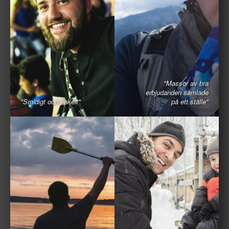
"Massor av bra
erbjudanden samlade
"Smidigt och enkelt"
på ett ställe"