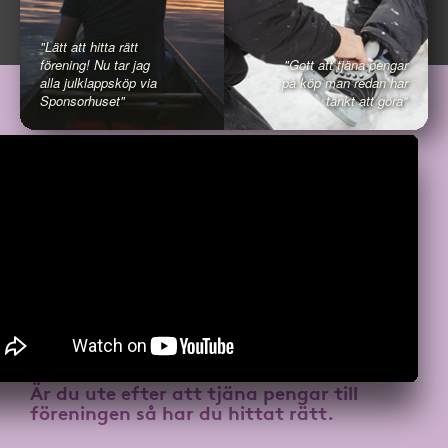
"Lätt att hitta rätt
förening! Nu tar jag
"Gott att tjäna pengar
alla julklappsköp via
på köp man redan har
Sponsorhuset"
tänkt att göra"
Är du ute efter att
tjäna pengar till
föreningen
så har du hittat rätt.