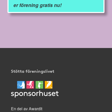
er förening gratis nu!
Stötta föreningslivet
En del av AwardIt