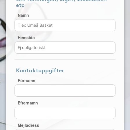
etc
Namn
Hemsida
Kontaktuppgifter
Förnamn
Efternamn
Mejladress