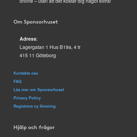
online – utan att det kostar dig något extra!
Om Sponsorhuset
Adress
:
Lagergatan 1 Hus B19a, 4 tr
415 11 Göteborg
Kontakta oss
FAQ
Läs mer om Sponsorhuset
Privacy Policy
Registrera ny förening
Hjälp och frågor