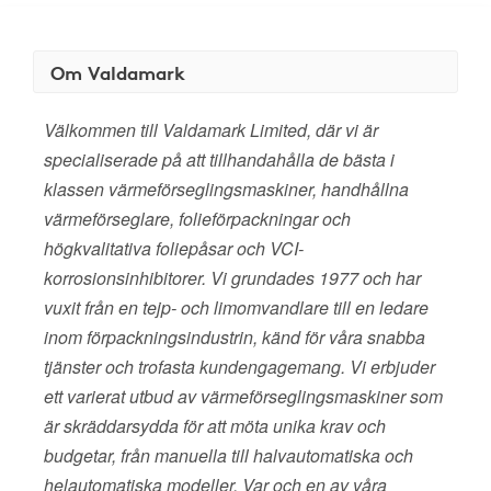
Om Valdamark
Välkommen till Valdamark Limited, där vi är
specialiserade på att tillhandahålla de bästa i
klassen värmeförseglingsmaskiner, handhållna
värmeförseglare, folieförpackningar och
högkvalitativa foliepåsar och VCI-
korrosionsinhibitorer. Vi grundades 1977 och har
vuxit från en tejp- och limomvandlare till en ledare
inom förpackningsindustrin, känd för våra snabba
tjänster och trofasta kundengagemang. Vi erbjuder
ett varierat utbud av värmeförseglingsmaskiner som
är skräddarsydda för att möta unika krav och
budgetar, från manuella till halvautomatiska och
helautomatiska modeller. Var och en av våra