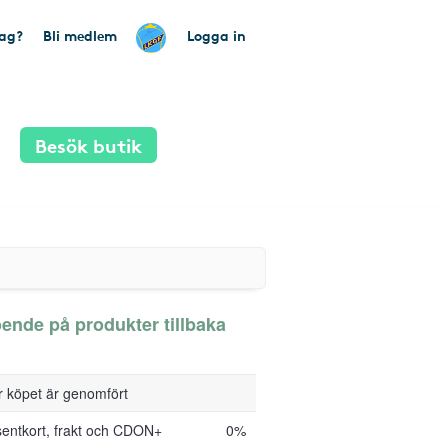
tag?
Bli medlem
Logga in
Besök butik
ende på produkter tillbaka
er köpet är genomfört
entkort, frakt och CDON+
0%