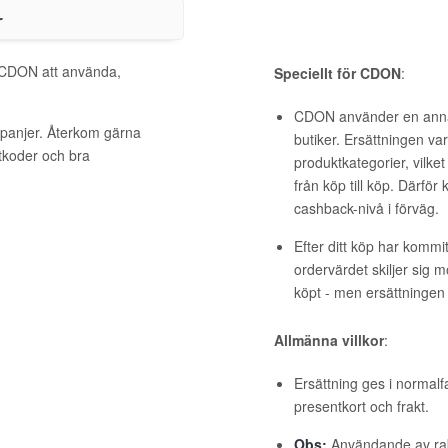
r
l CDON att använda,
Speciellt för CDON
:
CDON använder en anna
panjer. Återkom gärna
butiker. Ersättningen va
ttkoder och bra
produktkategorier, vilket
från köp till köp. Därför 
cashback-nivå i förväg.
Efter ditt köp har kommi
ordervärdet skiljer sig 
köpt - men ersättningen
Allmänna villkor
:
Ersättning ges i normalf
presentkort och frakt.
Obs:
Användande av raba