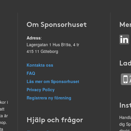
Om Sponsorhuset
Mer
Adress
:
Lagergatan 1 Hus B19a, 4 tr
415 11 Göteborg
Lad
Kontakta oss
FAQ
Läs mer om Sponsorhuset
Privacy Policy
Registrera ny förening
kor i
Ins
att
ta är
Hjälp och frågor
Handla
hop.
dig Sp
ta
direkt