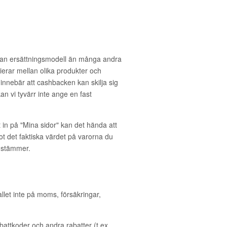
n ersättningsmodell än många andra
rierar mellan olika produkter och
 innebär att cashbacken kan skilja sig
kan vi tyvärr inte ange en fast
t in på "Mina sidor" kan det hända att
mot det faktiska värdet på varorna du
 stämmer.
allet inte på moms, försäkringar,
ttkoder och andra rabatter (t ex