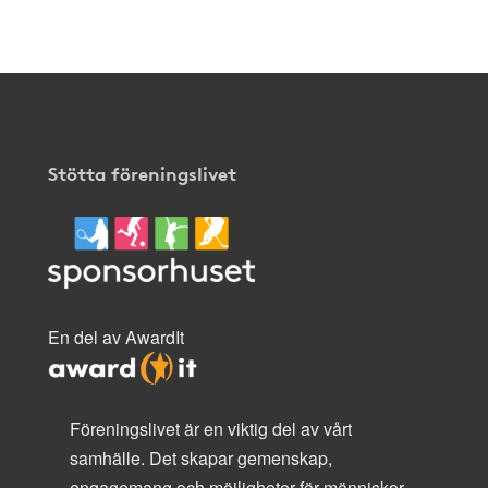
här
.
Stötta föreningslivet
En del av AwardIt
Föreningslivet är en viktig del av vårt
samhälle. Det skapar gemenskap,
engagemang och möjligheter för människor