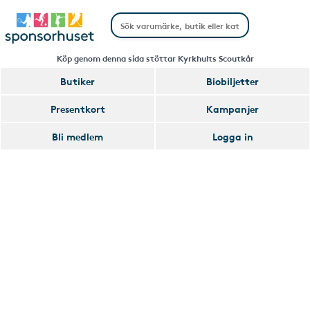
Köp genom denna sida stöttar Kyrkhults Scoutkår
Butiker
Biobiljetter
Handla
Presentkort
Kampanjer
Smart
Bli medlem
Logga in
Glömmer
Lägg
du
till
av
Handla
att
Smart