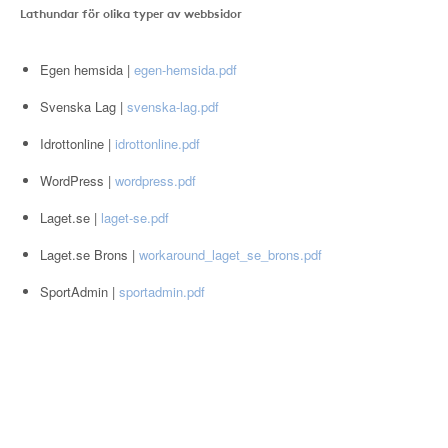
Lathundar för olika typer av webbsidor
Egen hemsida |
egen-hemsida.pdf
Svenska Lag |
svenska-lag.pdf
Idrottonline |
idrottonline.pdf
WordPress |
wordpress.pdf
Laget.se |
laget-se.pdf
Laget.se Brons |
workaround_laget_se_brons.pdf
SportAdmin |
sportadmin.pdf