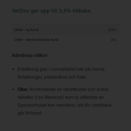
VetZoo ger upp till 3,5% tillbaka
Order - ny kund
3,5%
Order - återkommande kund
2%
Allmänna villkor
:
Ersättning ges i normalfallet inte på moms,
försäkringar, presentkort och frakt.
Obs:
Användande av rabattkoder och andra
rabatter (t ex Mecenat) som ej utfärdats av
Sponsorhuset kan resultera i att din cashback
går förlorad.