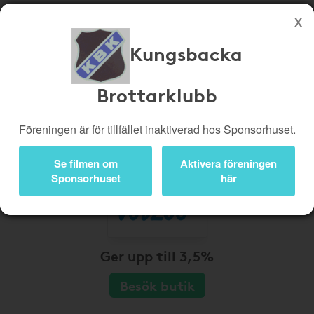
Kungsbacka
Köp genom denna sida stöttar Kungsbacka Brottarklubb
Butiker
Biobiljetter
Brottarklubb
Presentkort
Kampanjer
Föreningen är för tillfället inaktiverad hos Sponsorhuset.
Bli medlem
Logga in
Se filmen om
Aktivera föreningen
Sponsorhuset
här
Ger upp till 3,5%
Besök butik