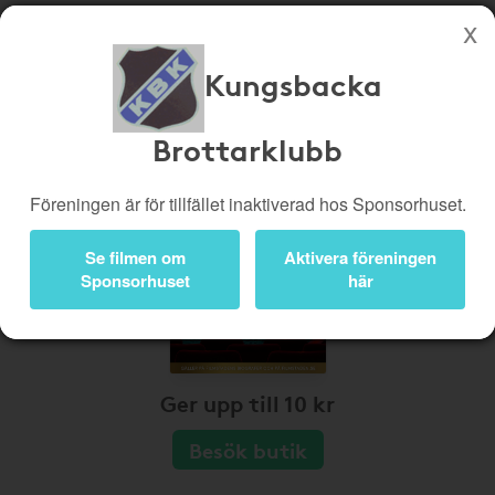
Kungsbacka
Köp genom denna sida stöttar Kungsbacka Brottarklubb
Butiker
Biobiljetter
Brottarklubb
Presentkort
Kampanjer
Föreningen är för tillfället inaktiverad hos Sponsorhuset.
Bli medlem
Logga in
Se filmen om
Aktivera föreningen
Sponsorhuset
här
Ger upp till 10 kr
Besök butik