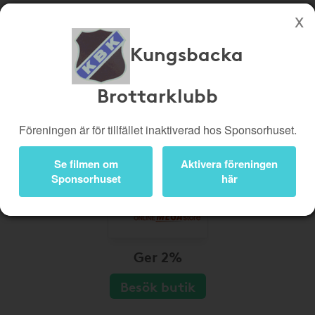
Kungsbacka
Köp genom denna sida stöttar Kungsbacka Brottarklubb
Butiker
Biobiljetter
Brottarklubb
Presentkort
Kampanjer
Föreningen är för tillfället inaktiverad hos Sponsorhuset.
Bli medlem
Logga in
Se filmen om
Aktivera föreningen
Sponsorhuset
här
Ger 2%
Besök butik