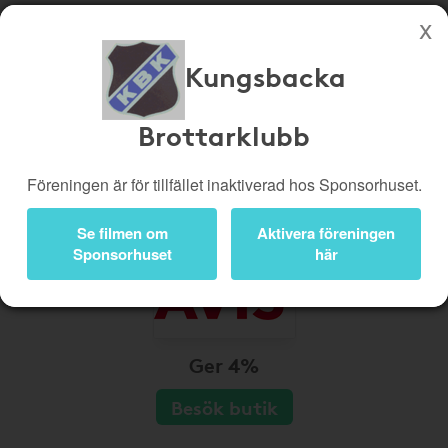
Kungsbacka
Köp genom denna sida stöttar Kungsbacka Brottarklubb
Butiker
Biobiljetter
Brottarklubb
Presentkort
Kampanjer
Föreningen är för tillfället inaktiverad hos Sponsorhuset.
Bli medlem
Logga in
Se filmen om
Aktivera föreningen
Sponsorhuset
här
Ger 4%
Besök butik