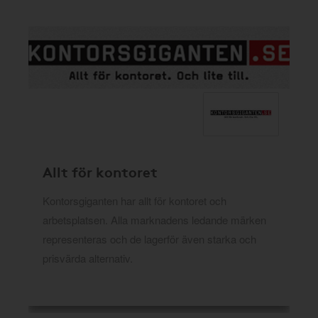
Allt för kontoret
Kontorsgiganten har allt för kontoret och
arbetsplatsen. Alla marknadens ledande märken
representeras och de lagerför även starka och
prisvärda alternativ.