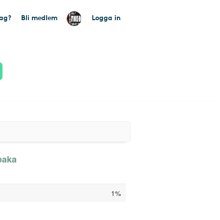
tag?
Bli medlem
Logga in
baka
1%