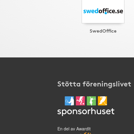
SwedOffice
Stötta föreningslivet
En del av AwardIt