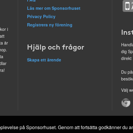
Läs mer om Sponsorhuset
Privacy Policy
Registrera ny förening
kor i
Ins
att
ta är
Hjälp och frågor
Handla
hop.
dig Sp
ta
direkt
Skapa ett ärende
dlar
ra!
Du på
besöke
Välj w
 upplevelse på Sponsorhuset. Genom att fortsätta godkänner du