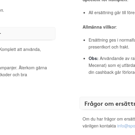
en.
All ersättning går till fö
Allmänna villkor
:
r
Ersättning ges i normalf
presentkort och frakt.
 Komplett att använda,
Obs:
Användande av raba
Mecenat) som ej utfärdat
kampanjer. Återkom gärna
din cashback går förlora
ttkoder och bra
Frågor om ersätt
Om du har frågor om ersätt
vänligen kontakta
info@spo