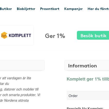
Butiker
Biobiljetter
Presentkort
Kampanjer
Har du före
Ger 1%
Besök butik
Information
 att vardagen är lite
Komplett ger 1% till
tar du
g, datorer och mobiler till
er och smarta produkter. Vi
Order
 är Nordens största
Speciellt för Komplett
: