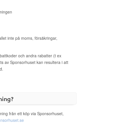
reningen
allet inte på moms, försäkringar,
ttkoder och andra rabatter (t ex
s av Sponsorhuset kan resultera i att
d.
ning?
ning från ett köp via Sponsorhuset,
nsorhuset.se