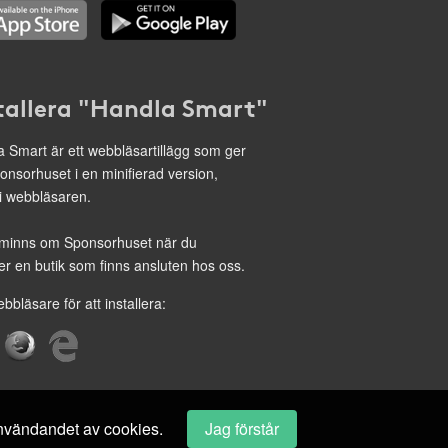
tallera "Handla Smart"
 Smart är ett webbläsartillägg som ger
onsorhuset i en minifierad version,
 i webbläsaren.
minns om Sponsorhuset när du
r en butik som finns ansluten hos oss.
ebbläsare för att installera:
 användandet av cookies.
Jag förstår