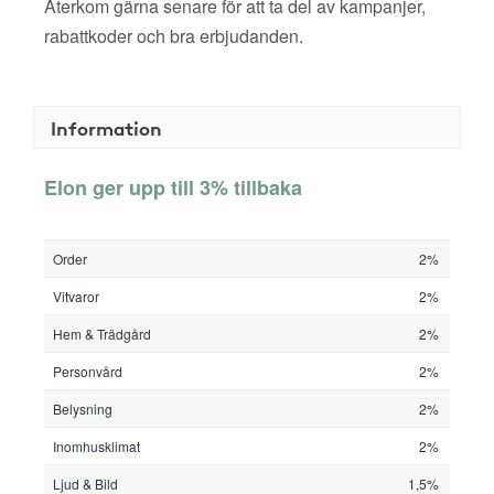
Återkom gärna senare för att ta del av kampanjer,
rabattkoder och bra erbjudanden.
Information
Elon ger upp till 3% tillbaka
Order
2%
Vitvaror
2%
Hem & Trädgård
2%
Personvård
2%
Belysning
2%
Inomhusklimat
2%
Ljud & Bild
1,5%