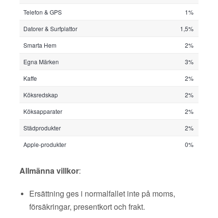
Telefon & GPS
1%
Datorer & Surfplattor
1,5%
Smarta Hem
2%
Egna Märken
3%
Kaffe
2%
Köksredskap
2%
Köksapparater
2%
Städprodukter
2%
Apple-produkter
0%
Allmänna villkor
:
Ersättning ges i normalfallet inte på moms,
försäkringar, presentkort och frakt.