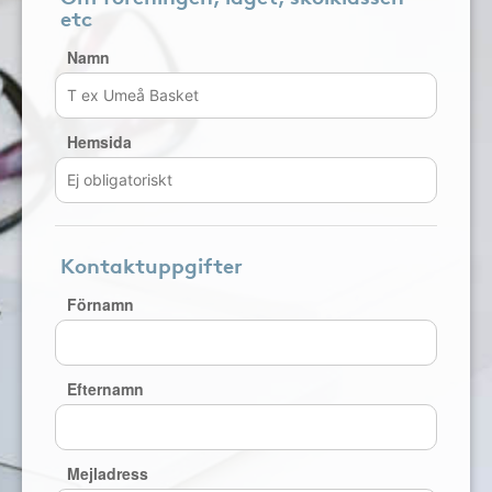
etc
Namn
Hemsida
Kontaktuppgifter
Förnamn
Efternamn
Mejladress