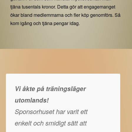
tjäna tusentals kronor. Detta gör att engagemanget
ökar bland medlemmarna och fler köp genomförs. Så
kom igång och tjäna pengar idag.
Vi åkte på träningsläger
utomlands!
Sponsorhuset har varit ett
enkelt och smidigt sätt att