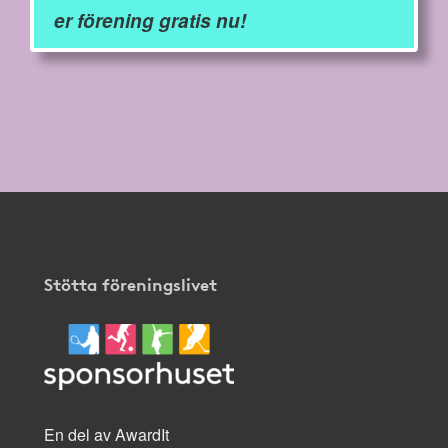
er förening gratis nu!
Stötta föreningslivet
En del av AwardIt