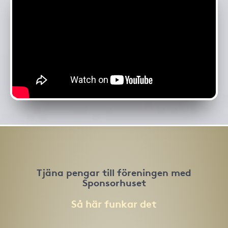
Tjäna pengar till föreningen med
Sponsorhuset
Så här funkar det