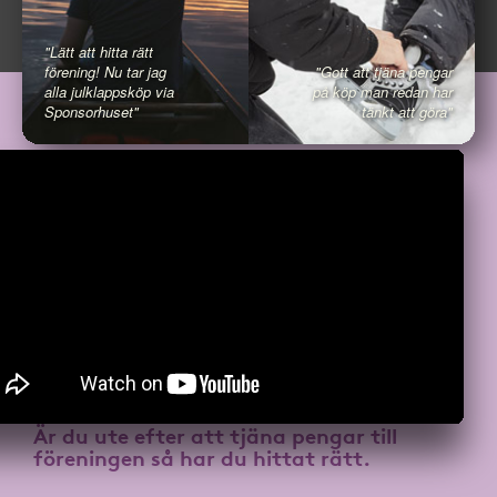
"Lätt att hitta rätt
förening! Nu tar jag
"Gott att tjäna pengar
alla julklappsköp via
på köp man redan har
Sponsorhuset"
tänkt att göra"
Är du ute efter att
tjäna pengar till
föreningen
så har du hittat rätt.