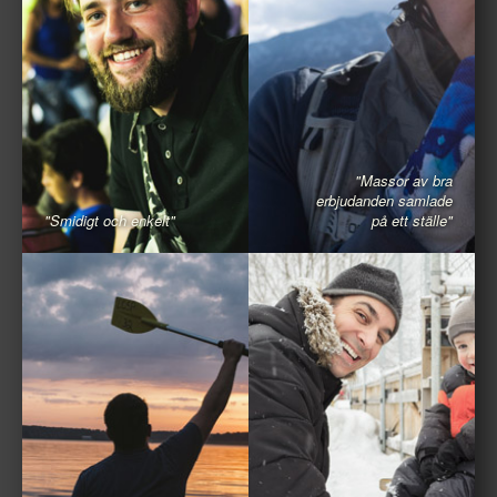
"Massor av bra
erbjudanden samlade
"Smidigt och enkelt"
på ett ställe"