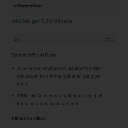
Information
inkClub ger 7,5% tillbaka
Order
7,5%
Speciellt för inkClub
:
Alla kunder kan köpa en bläckpatron eller
fotopapper för 1 krona (gäller en gång per
kund).
OBS
: InkClubs egna email-deals går ej att
kombinera med Sponsorhuset
Allmänna villkor
: