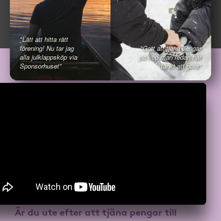
"Lätt att hitta rätt
förening! Nu tar jag
"Gott att tjäna pengar
alla julklappsköp via
på köp man redan har
Sponsorhuset"
tänkt att göra"
Är du ute efter att
tjäna pengar till