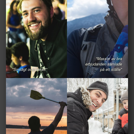
"Massor av bra
erbjudanden samlade
"Smidigt och enkelt"
på ett ställe"