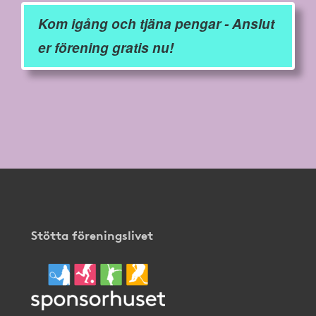
Kom igång och tjäna pengar - Anslut
er förening gratis nu!
Stötta föreningslivet