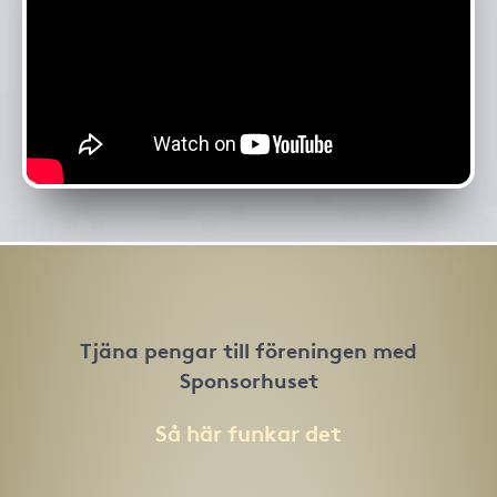
Tjäna pengar till föreningen med
Sponsorhuset
Så här funkar det