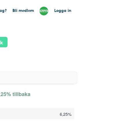
tag?
Bli medlem
Logga in
ik
,25% tillbaka
6,25%