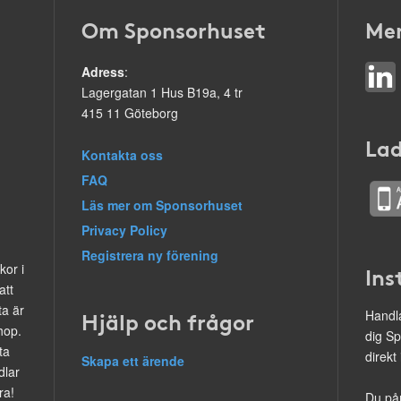
Om Sponsorhuset
Mer
Adress
:
Lagergatan 1 Hus B19a, 4 tr
415 11 Göteborg
Lad
Kontakta oss
FAQ
Läs mer om Sponsorhuset
Privacy Policy
Registrera ny förening
kor i
Ins
att
ta är
Hjälp och frågor
Handla
hop.
dig Sp
ta
direkt
Skapa ett ärende
dlar
ra!
Du på