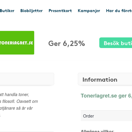
Butiker
Biobiljetter
Presentkort
Kampanjer
Har du före
Ger 6,25%
Besök but
Information
 att handla toner,
Tonerlagret.se ger 6
 filosofi. Oavsett om
rotjänare så är vår
.
Order
Allmänna villkor
: