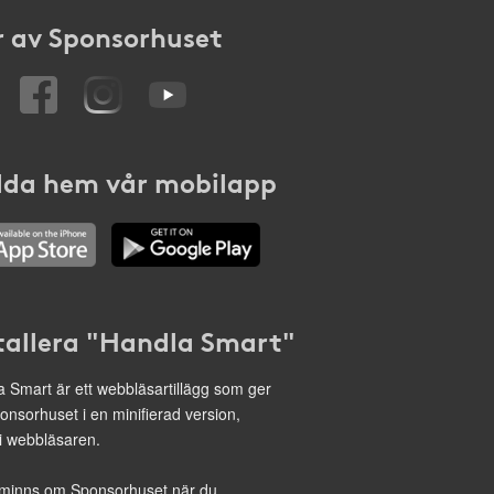
 av Sponsorhuset
da hem vår mobilapp
tallera "Handla Smart"
 Smart är ett webbläsartillägg som ger
onsorhuset i en minifierad version,
 i webbläsaren.
minns om Sponsorhuset när du