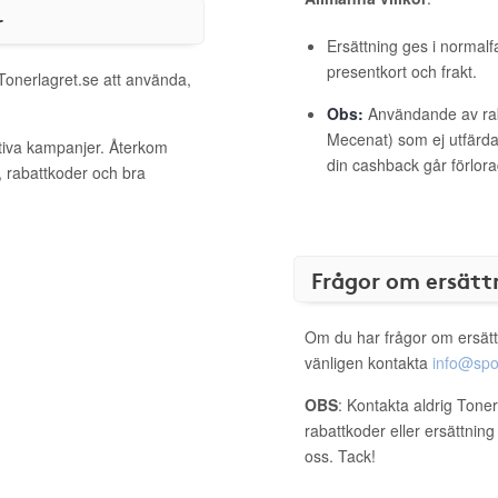
r
Ersättning ges i normalf
presentkort och frakt.
 Tonerlagret.se att använda,
Obs:
Användande av raba
Mecenat) som ej utfärdat
ktiva kampanjer. Återkom
din cashback går förlora
, rabattkoder och bra
Frågor om ersätt
Om du har frågor om ersätt
vänligen kontakta
info@spo
OBS
: Kontakta aldrig Tone
rabattkoder eller ersättnin
oss. Tack!