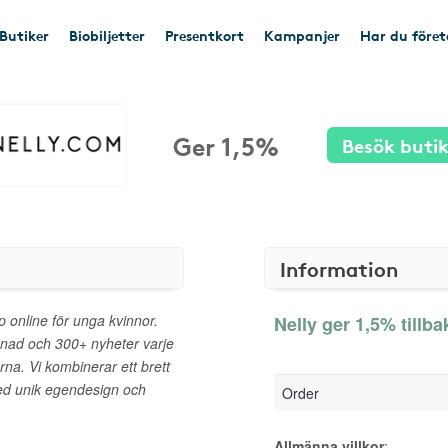
Butiker
Biobiljetter
Presentkort
Kampanjer
Har du före
Ger 1,5%
Besök buti
Information
online för unga kvinnor.
Nelly ger 1,5% tillba
nad och 300+ nyheter varje
na. Vi kombinerar ett brett
ed unik egendesign och
Order
Allmänna villkor
: