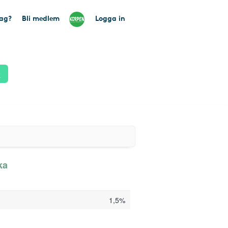
tag?
Bli medlem
Logga in
k
ka
1,5%