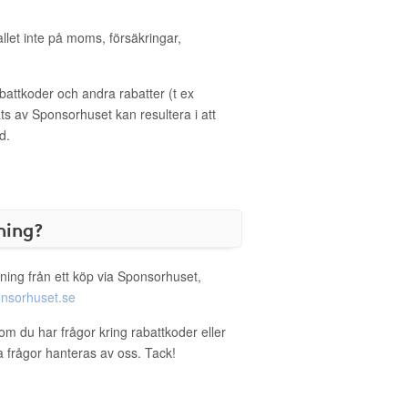
allet inte på moms, försäkringar,
ttkoder och andra rabatter (t ex
s av Sponsorhuset kan resultera i att
d.
ning?
ning från ett köp via Sponsorhuset,
nsorhuset.se
 om du har frågor kring rabattkoder eller
a frågor hanteras av oss. Tack!