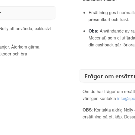
r
Ersättning ges i normalf
presentkort och frakt.
Nelly att använda, exklusivt
Obs:
Användande av raba
Mecenat) som ej utfärdat
din cashback går förlora
panjer. Återkom gärna
ttkoder och bra
Frågor om ersätt
Om du har frågor om ersätt
vänligen kontakta
info@spo
OBS
: Kontakta aldrig Nelly
ersättning på ett köp. Dess