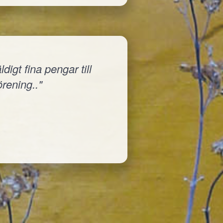
igt fina pengar till
örening.."