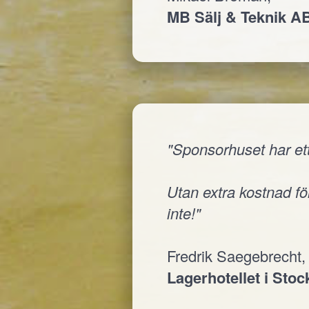
MB Sälj & Teknik A
"Sponsorhuset har ett
Utan extra kostnad för
inte!"
Fredrik Saegebrecht,
Lagerhotellet i Sto