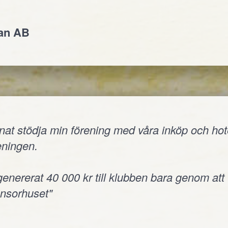
jan AB
nnat stödja min förening med våra inköp och hote
reningen.
 genererat 40 000 kr till klubben bara genom att
onsorhuset"