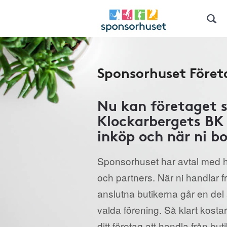
Sponsorhuset Föret
Nu kan företaget 
Klockarbergets BK 
inköp och när ni bo
Sponsorhuset har avtal med h
och partners. När ni handlar 
anslutna butikerna går en del a
valda förening. Så klart kostar
ditt företag att handla från but