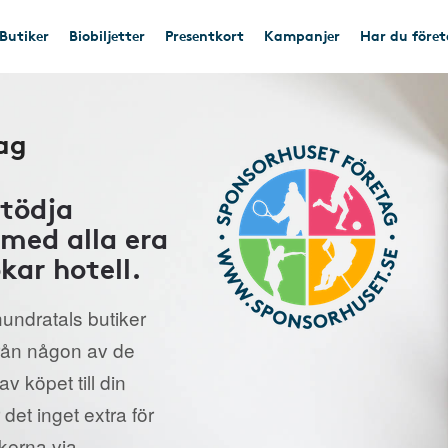
Butiker
Biobiljetter
Presentkort
Kampanjer
Har du före
ag
stödja
med alla era
kar hotell.
undratals butiker
från någon av de
v köpet till din
 det inget extra för
ikerna via