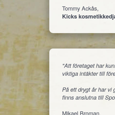
Tommy Ackås,
Kicks kosmetikked
"Att företaget har ku
viktiga intäkter till fö
På ett drygt år har vi
finns anslutna till Sp
Mikael Broman,