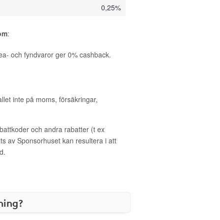
0,25%
com
:
ea- och fyndvaror ger 0% cashback.
allet inte på moms, försäkringar,
ttkoder och andra rabatter (t ex
s av Sponsorhuset kan resultera i att
d.
ning?