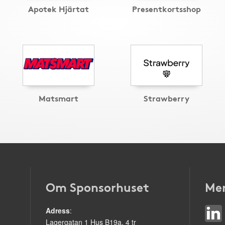
Apotek Hjärtat
Presentkortsshop
Matsmart
Strawberry
Om Sponsorhuset
Mer
Adress
:
Lagergatan 1 Hus B19a, 4 tr