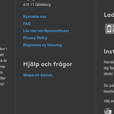
415 11 Göteborg
Lad
Kontakta oss
FAQ
Läs mer om Sponsorhuset
Privacy Policy
Registrera ny förening
kor i
Ins
att
ta är
Hjälp och frågor
Handla
hop.
dig Sp
ta
direkt
Skapa ett ärende
dlar
ra!
Du på
besöke
Välj w