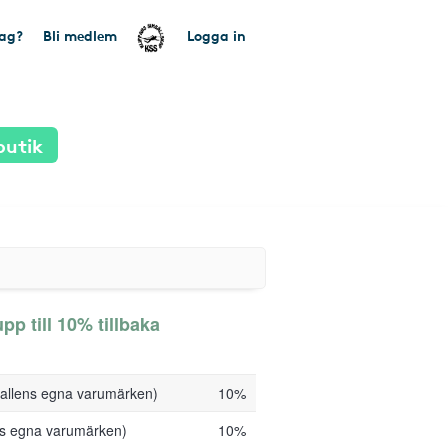
tag?
Bli medlem
Logga in
butik
p till 10% tillbaka
hallens egna varumärken)
10%
ens egna varumärken)
10%