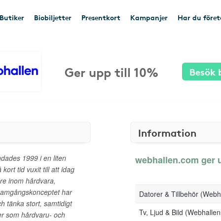
Butiker
Biobiljetter
Presentkort
Kampanjer
Har du före
Ger upp till 10%
Besök 
Information
ades 1999 i en liten
webhallen.com ger up
rt tid vuxit till att idag
are inom hårdvara,
 Framgångskonceptet har
Datorer & Tillbehör (Web
h tänka stort, samtidigt
Tv, Ljud & Bild (Webhall
tter som hårdvaru- och