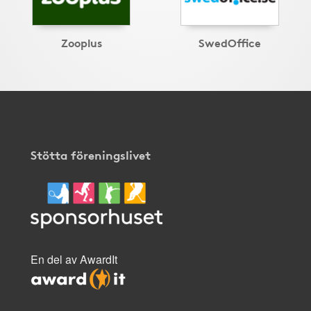
Zooplus
SwedOffice
Stötta föreningslivet
En del av AwardIt