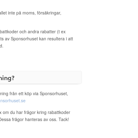
allet inte på moms, försäkringar,
ttkoder och andra rabatter (t ex
s av Sponsorhuset kan resultera i att
d.
ning?
ning från ett köp via Sponsorhuset,
nsorhuset.se
ex om du har frågor kring rabattkoder
. Dessa frågor hanteras av oss. Tack!