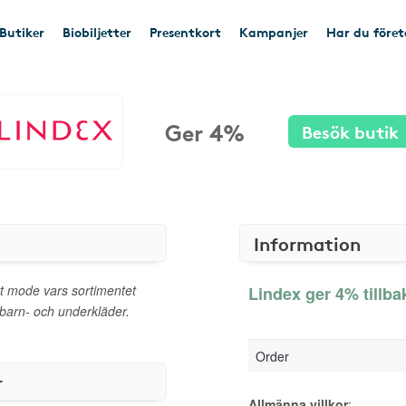
Butiker
Biobiljetter
Presentkort
Kampanjer
Har du före
Ger 4%
Besök butik
Information
rt mode vars sortimentet
Lindex ger 4% tillba
barn- och underkläder.
Order
r
Allmänna villkor
: