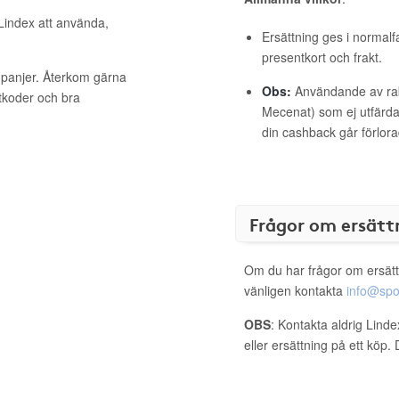
 Lindex att använda,
Ersättning ges i normalf
presentkort och frakt.
mpanjer. Återkom gärna
Obs:
Användande av raba
ttkoder och bra
Mecenat) som ej utfärdat
din cashback går förlora
Frågor om ersätt
Om du har frågor om ersätt
vänligen kontakta
info@spo
OBS
: Kontakta aldrig Lind
eller ersättning på ett köp