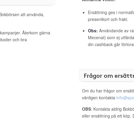
Ersättning ges i normalf
l Bokbörsen att använda,
presentkort och frakt.
Obs:
Användande av raba
a kampanjer. Återkom gärna
Mecenat) som ej utfärdat
ttkoder och bra
din cashback går förlora
Frågor om ersätt
Om du har frågor om ersätt
vänligen kontakta
info@spo
OBS
: Kontakta aldrig Bokb
eller ersättning på ett köp