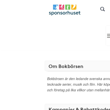
Om Bokbörsen
Bokbörsen är den ledande svenska ann
tecknade serier, musik och film. Här köp
och företag på lika villkor utan mellanhä
Kampanjer & Rabattkode