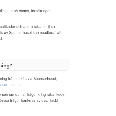
allet inte på moms, försäkringar,
ttkoder och andra rabatter (t ex
s av Sponsorhuset kan resultera i att
d.
ning?
ning från ett köp via Sponsorhuset,
nsorhuset.se
örsen om du har frågor kring rabattkoder
. Dessa frågor hanteras av oss. Tack!