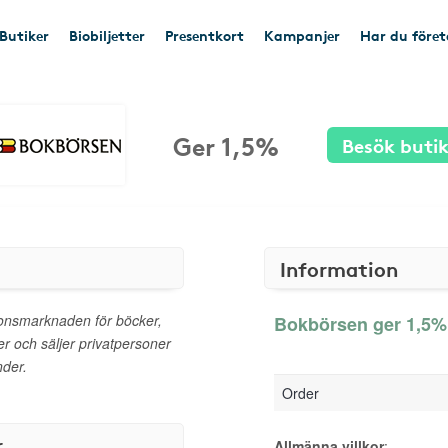
Butiker
Biobiljetter
Presentkort
Kampanjer
Har du före
Ger 1,5%
Besök buti
Information
onsmarknaden för böcker,
Bokbörsen ger 1,5% 
er och säljer privatpersoner
nder.
Order
r
Allmänna villkor
: