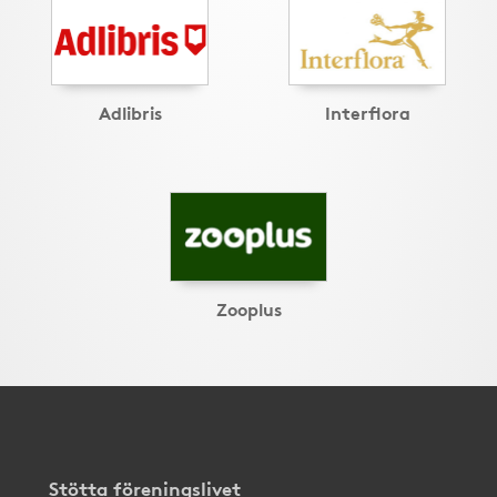
Adlibris
Interflora
Zooplus
Stötta föreningslivet