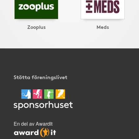
Zooplus
Meds
Stötta föreningslivet
En del av AwardIt