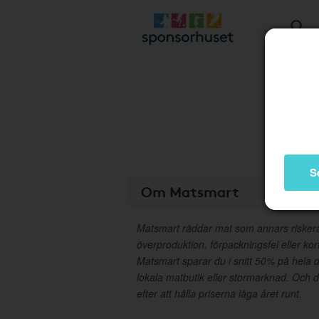
S
Om Matsmart
Matsmart räddar mat som annars riskerar
överproduktion, förpackningsfel eller ko
Matsmart sparar du i snitt 50% på hela d
lokala matbutik eller stormarknad. Och 
efter att hålla priserna låga året runt.