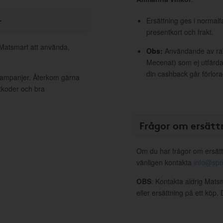
r
Ersättning ges i normalf
presentkort och frakt.
 Matsmart att använda,
Obs:
Användande av raba
Mecenat) som ej utfärdat
din cashback går förlora
 kampanjer. Återkom gärna
ttkoder och bra
Frågor om ersätt
Om du har frågor om ersätt
vänligen kontakta
info@spo
OBS
: Kontakta aldrig Mats
eller ersättning på ett köp