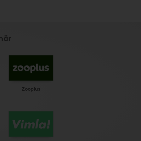
här
Zooplus