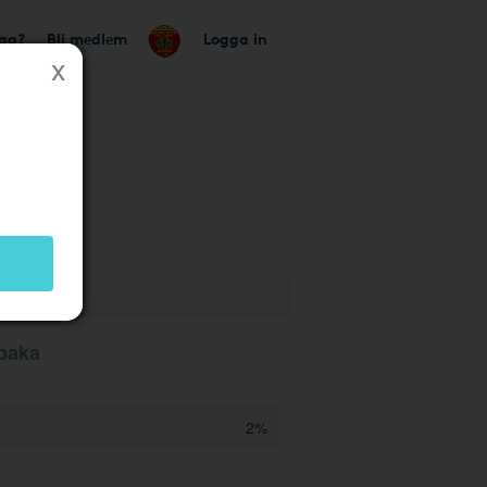
tag?
Bli medlem
Logga in
lbaka
2%