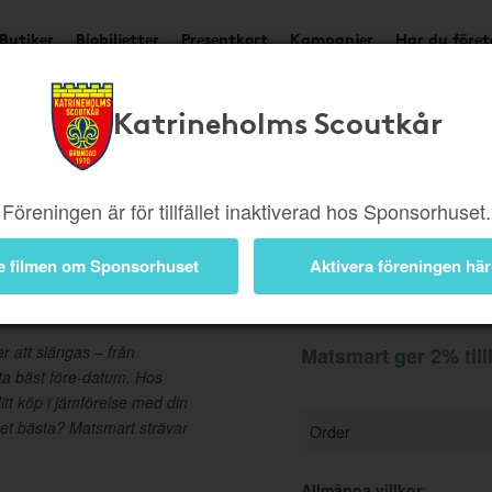
Butiker
Biobiljetter
Presentkort
Kampanjer
Har du före
Katrineholms Scoutkår
Ger 2%
Besök butik
Föreningen är för tillfället inaktiverad hos Sponsorhuset.
e filmen om Sponsorhuset
Aktivera föreningen här
Information
 att slängas – från
Matsmart ger 2% til
rta bäst före-datum. Hos
itt köp i jämförelse med din
det bästa? Matsmart strävar
Order
Allmänna villkor
: