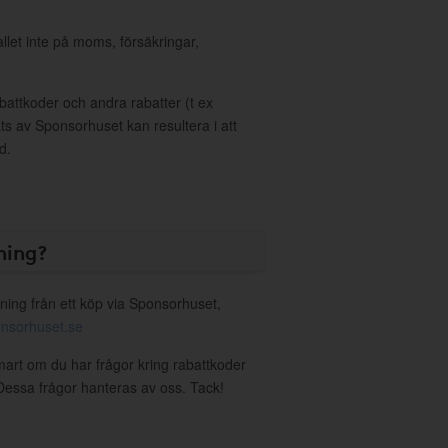
allet inte på moms, försäkringar,
ttkoder och andra rabatter (t ex
s av Sponsorhuset kan resultera i att
d.
ning?
ning från ett köp via Sponsorhuset,
nsorhuset.se
mart om du har frågor kring rabattkoder
. Dessa frågor hanteras av oss. Tack!