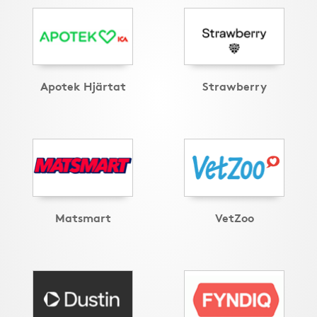
Apotek Hjärtat
Strawberry
Matsmart
VetZoo