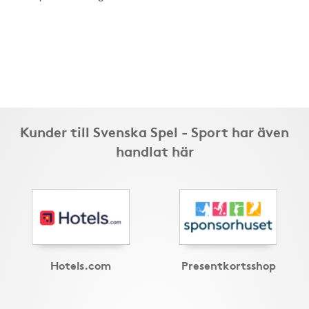
Kunder till Svenska Spel - Sport har även
handlat här
Hotels.com
Presentkortsshop