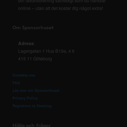
din favoritförening samtidigt som du handlar
online – utan att det kostar dig något extra!
Om Sponsorhuset
Adress
:
Lagergatan 1 Hus B19a, 4 tr
415 11 Göteborg
Kontakta oss
FAQ
Läs mer om Sponsorhuset
Privacy Policy
Registrera ny förening
Hjälp och frågor