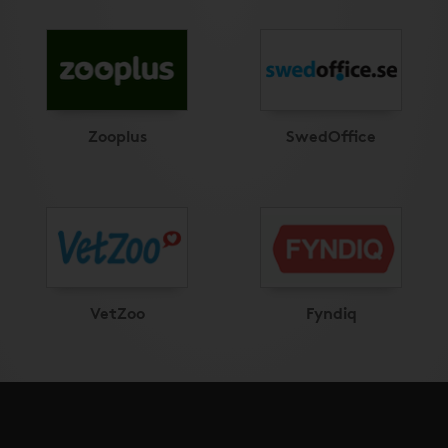
Zooplus
SwedOffice
VetZoo
Fyndiq