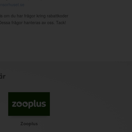
nsorhuset.se
ris om du har frågor kring rabattkoder
. Dessa frågor hanteras av oss. Tack!
är
Zooplus