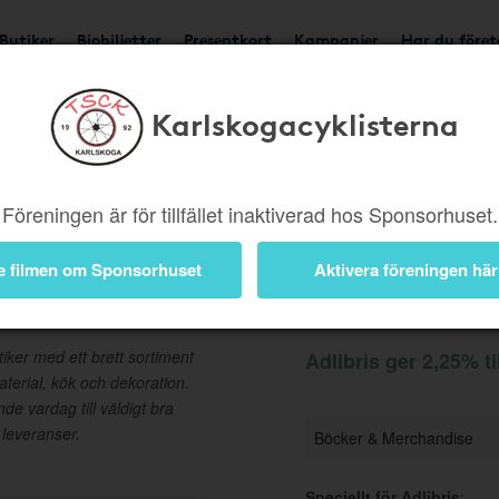
Butiker
Biobiljetter
Presentkort
Kampanjer
Har du före
Karlskogacyklisterna
Ger 2,25%
Besök but
Föreningen är för tillfället inaktiverad hos Sponsorhuset.
e filmen om Sponsorhuset
Aktivera föreningen här
Information
iker med ett brett sortiment
Adlibris ger 2,25% ti
aterial, kök och dekoration.
nde vardag till väldigt bra
 leveranser.
Böcker & Merchandise
Speciellt för Adlibris
: