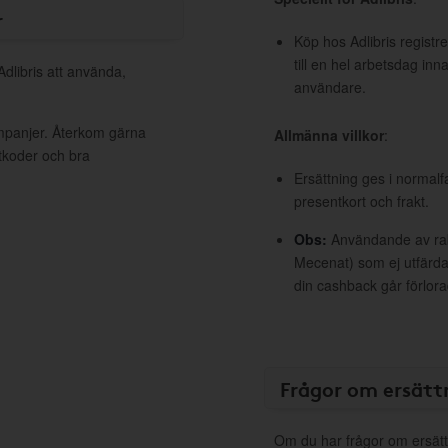
r
Köp hos Adlibris registr
till en hel arbetsdag inn
Adlibris att använda,
användare.
ampanjer. Återkom gärna
Allmänna villkor
:
ttkoder och bra
Ersättning ges i normalf
presentkort och frakt.
Obs:
Användande av raba
Mecenat) som ej utfärdat
din cashback går förlora
Frågor om ersätt
Om du har frågor om ersätt