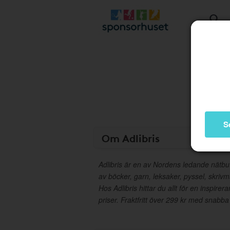
S
Om Adlibris
Adlibris är en av Nordens ledande nätbut
av böcker, garn, leksaker, pyssel, skrivm
Hos Adlibris hittar du allt för en inspirera
priser. Fraktfritt över 299 kr med snabba