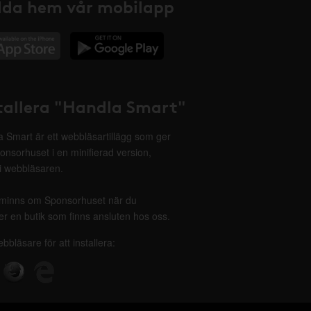
da hem vår mobilapp
tallera "Handla Smart"
 Smart är ett webbläsartillägg som ger
onsorhuset i en minifierad version,
 i webbläsaren.
minns om Sponsorhuset när du
r en butik som finns ansluten hos oss.
ebbläsare för att installera: