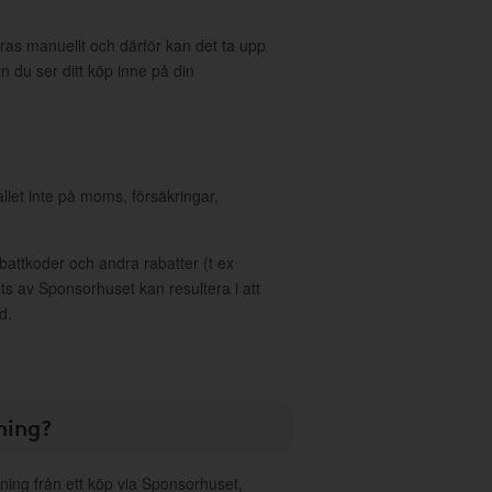
eras manuellt och därför kan det ta upp
an du ser ditt köp inne på din
allet inte på moms, försäkringar,
ttkoder och andra rabatter (t ex
s av Sponsorhuset kan resultera i att
d.
ning?
ning från ett köp via Sponsorhuset,