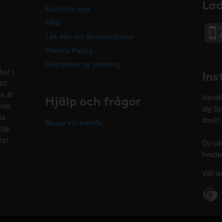
Lad
Kontakta oss
FAQ
Läs mer om Sponsorhuset
Privacy Policy
Registrera ny förening
kor i
Ins
att
ta är
Hjälp och frågor
Handla
hop.
dig Sp
ta
direkt
Skapa ett ärende
dlar
ra!
Du på
besöke
Välj w