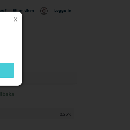
tag?
Bli medlem
Logga in
ik
llbaka
2,25%