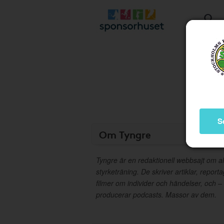
S
Om Tyngre
Tyngre är en redaktionell webbsajt om al
styrketräning. De skriver artiklar, report
filmer om individer och händelser, och –
producerar podcasts. Massor av dem.