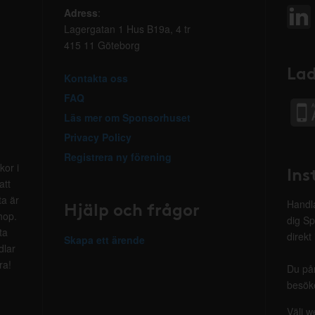
Adress
:
Lagergatan 1 Hus B19a, 4 tr
415 11 Göteborg
Lad
Kontakta oss
FAQ
Läs mer om Sponsorhuset
Privacy Policy
Registrera ny förening
kor i
Ins
att
ta är
Hjälp och frågor
Handla
hop.
dig Sp
ta
direkt
Skapa ett ärende
dlar
ra!
Du på
besöke
Välj w