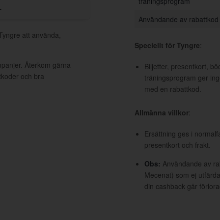
träningsprogram
r
Användande av rabattkod
 Tyngre att använda,
Speciellt för Tyngre
:
mpanjer. Återkom gärna
Biljetter, presentkort, b
ttkoder och bra
träningsprogram ger ing
med en rabattkod.
Allmänna villkor
:
Ersättning ges i normalf
presentkort och frakt.
Obs:
Användande av raba
Mecenat) som ej utfärdat
din cashback går förlora