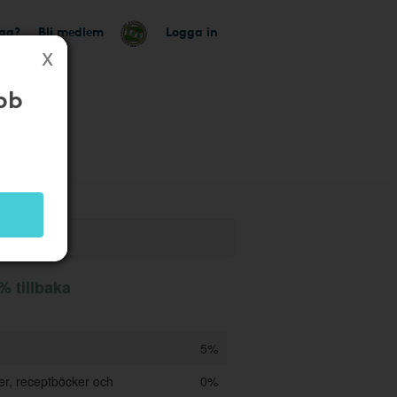
tag?
Bli medlem
Logga in
bb
utik
% tillbaka
5%
ker, receptböcker och
0%