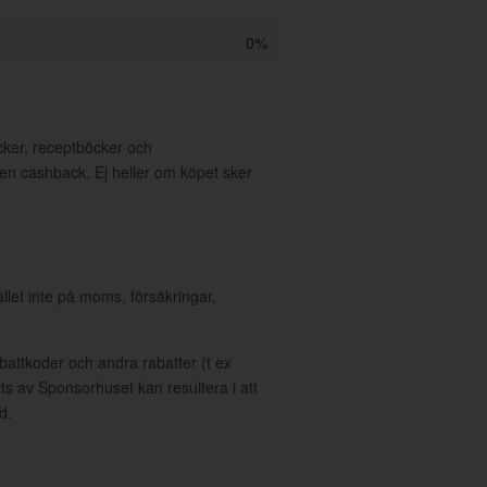
0%
öcker, receptböcker och
en cashback. Ej heller om köpet sker
allet inte på moms, försäkringar,
ttkoder och andra rabatter (t ex
s av Sponsorhuset kan resultera i att
d.