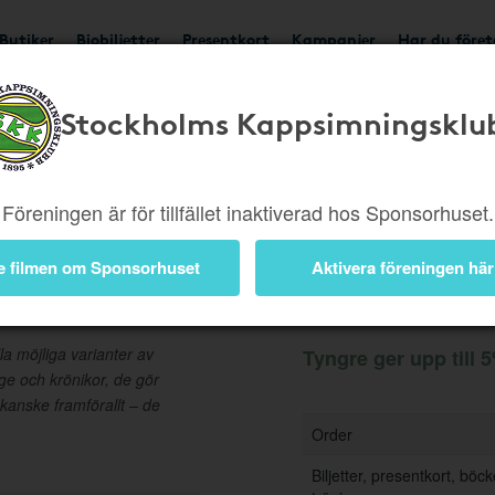
Butiker
Biobiljetter
Presentkort
Kampanjer
Har du före
Stockholms Kappsimningsklu
Ger upp till 5%
Besök b
Föreningen är för tillfället inaktiverad hos Sponsorhuset.
e filmen om Sponsorhuset
Aktivera föreningen här
Information
la möjliga varianter av
Tyngre ger upp till 5
age och krönikor, de gör
 kanske framförallt – de
Order
Biljetter, presentkort, böc