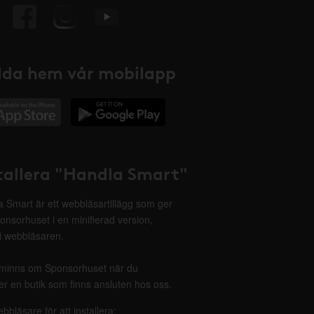
da hem vår mobilapp
tallera "Handla Smart"
 Smart är ett webbläsartillägg som ger
onsorhuset i en minifierad version,
 i webbläsaren.
minns om Sponsorhuset när du
r en butik som finns ansluten hos oss.
ebbläsare för att installera: