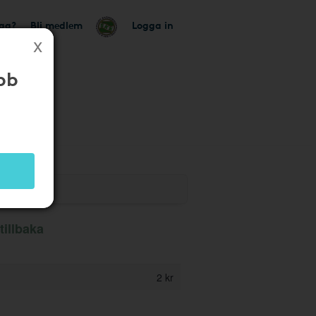
tag?
Bli medlem
Logga in
bb
tillbaka
2 kr