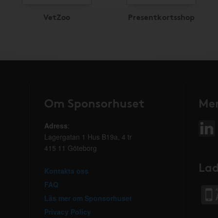
VetZoo
Presentkortsshop
Om Sponsorhuset
Mer
Adress
:
Lagergatan 1 Hus B19a, 4 tr
415 11 Göteborg
Lad
Kontakta oss
FAQ
Läs mer om Sponsorhuset
Privacy Policy