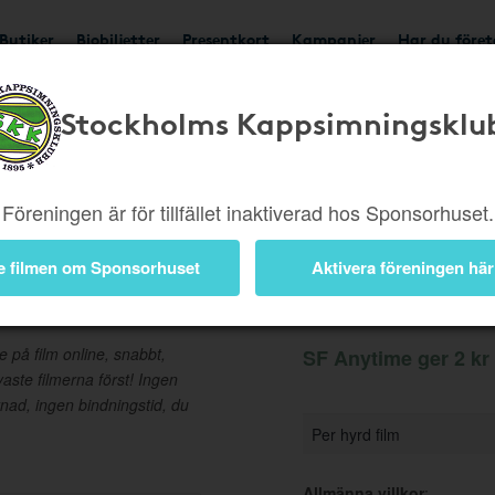
Butiker
Biobiljetter
Presentkort
Kampanjer
Har du före
Stockholms Kappsimningsklu
Ger 2 kr
Besök butik
Föreningen är för tillfället inaktiverad hos Sponsorhuset.
e filmen om Sponsorhuset
Aktivera föreningen här
Information
e på film online, snabbt,
SF Anytime ger 2 kr 
aste filmerna först! Ingen
ad, ingen bindningstid, du
Per hyrd film
Allmänna villkor
: