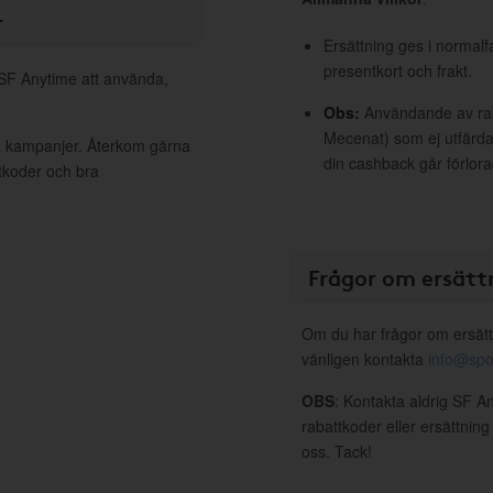
r
Ersättning ges i normalf
presentkort och frakt.
 SF Anytime att använda,
Obs:
Användande av raba
Mecenat) som ej utfärdat
va kampanjer. Återkom gärna
din cashback går förlora
ttkoder och bra
Frågor om ersätt
Om du har frågor om ersätt
vänligen kontakta
info@spo
OBS
: Kontakta aldrig SF A
rabattkoder eller ersättnin
oss. Tack!