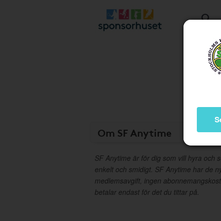
S
Om SF Anytime
SF Anytime är för dig som vill hyra och s
enkelt och smidigt. SF Anytime har de ny
medlemsavgift, ingen abonnemangskostn
betalar endast för det du tittar på.