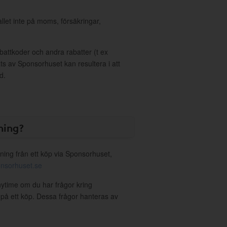
allet inte på moms, försäkringar,
ttkoder och andra rabatter (t ex
s av Sponsorhuset kan resultera i att
d.
ning?
ning från ett köp via Sponsorhuset,
nsorhuset.se
nytime om du har frågor kring
g på ett köp. Dessa frågor hanteras av