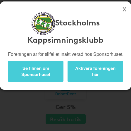
Stockholms
Köp genom denna sida stöttar Stockholms Kappsimningsklubb
Butiker
Biobiljetter
Kappsimningsklubb
Presentkort
Kampanjer
Föreningen är för tillfället inaktiverad hos Sponsorhuset.
Bli medlem
Logga in
Se filmen om
Aktivera föreningen
Sponsorhuset
här
Ger 5%
Besök butik