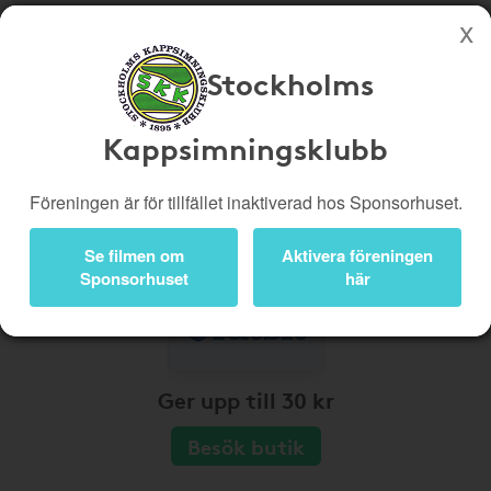
Stockholms
Köp genom denna sida stöttar Stockholms Kappsimningsklubb
Butiker
Biobiljetter
Kappsimningsklubb
Presentkort
Kampanjer
Föreningen är för tillfället inaktiverad hos Sponsorhuset.
Bli medlem
Logga in
Se filmen om
Aktivera föreningen
Sponsorhuset
här
Ger upp till 30 kr
Besök butik