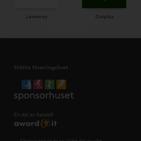
Lensway
Zooplus
Stötta föreningslivet
En del av AwardIt
Föreningslivet är en viktig del av vårt