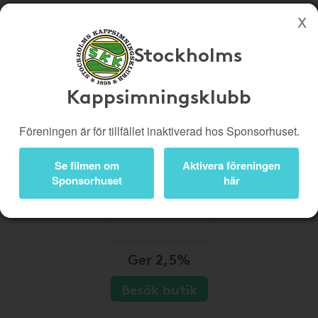
Stockholms
Köp genom denna sida stöttar Stockholms Kappsimningsklubb
Butiker
Biobiljetter
Kappsimningsklubb
Presentkort
Kampanjer
Föreningen är för tillfället inaktiverad hos Sponsorhuset.
Bli medlem
Logga in
Se filmen om
Aktivera föreningen
Sponsorhuset
här
Ger 2,5%
Besök butik