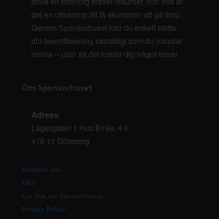
driva en förening kräver resurser, och ofta är
det en utmaning att få ekonomin att gå ihop.
Genom Sponsorhuset kan du enkelt stötta
din favoritförening samtidigt som du handlar
online – utan att det kostar dig något extra!
Om Sponsorhuset
Adress
:
Lagergatan 1 Hus B19a, 4 tr
415 11 Göteborg
Kontakta oss
FAQ
Läs mer om Sponsorhuset
Privacy Policy