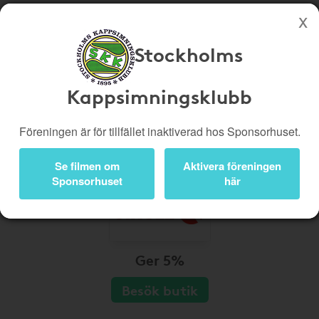
Stockholms
Köp genom denna sida stöttar Stockholms Kappsimningsklubb
Butiker
Biobiljetter
Kappsimningsklubb
Presentkort
Kampanjer
Föreningen är för tillfället inaktiverad hos Sponsorhuset.
Bli medlem
Logga in
Se filmen om
Aktivera föreningen
Sponsorhuset
här
Ger 5%
Besök butik