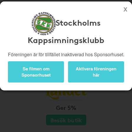
Stockholms
Köp genom denna sida stöttar Stockholms Kappsimningsklubb
Butiker
Biobiljetter
Kappsimningsklubb
Presentkort
Kampanjer
Föreningen är för tillfället inaktiverad hos Sponsorhuset.
Bli medlem
Logga in
Se filmen om
Aktivera föreningen
Sponsorhuset
här
Ger 5%
Besök butik