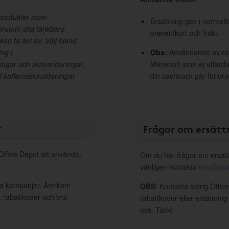
s produkter inom
Ersättning ges i normalf
örutom alla tänkbara
presentkort och frakt.
 kan ta del av. Välj bland
ng i
Obs:
Användande av raba
ngar och skrivarlösningar,
Mecenat) som ej utfärdat
l kaffemaskinslösningar
din cashback går förlora
r
Frågor om ersätt
 Office Depot att använda,
Om du har frågor om ersätt
vänligen kontakta
info@spo
iva kampanjer. Återkom
OBS
: Kontakta aldrig Offi
, rabattkoder och bra
rabattkoder eller ersättnin
oss. Tack!