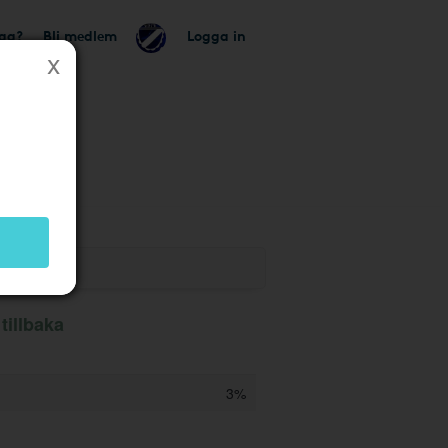
tag?
Bli medlem
Logga in
tillbaka
3%