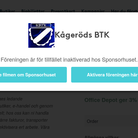
Butiker
Biobiljetter
Presentkort
Kampanjer
Har du före
Kågeröds BTK
Ger 3%
Besök butik
Föreningen är för tillfället inaktiverad hos Sponsorhuset.
e filmen om Sponsorhuset
Aktivera föreningen här
Information
iges ledande
Office Depot ger 3% 
butiker, e-handel och genom
elt; hos oss kan ni handla
Färre fakturor, transporter
Order
ektivisera ert arbete. Våra
Allmänna villkor
: