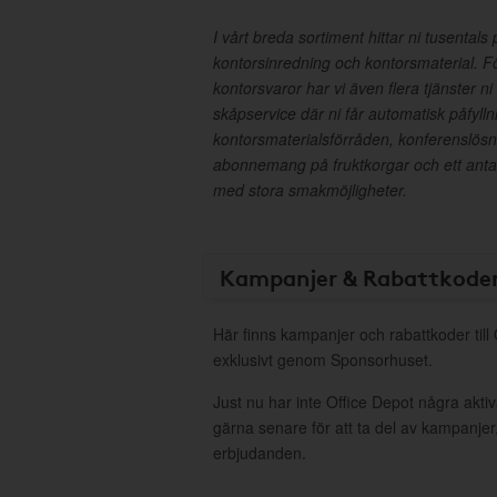
I vårt breda sortiment hittar ni tusental
kontorsinredning och kontorsmaterial. F
kontorsvaror har vi även flera tjänster ni
skåpservice där ni får automatisk påfyllni
kontorsmaterialsförråden, konferenslösni
abonnemang på fruktkorgar och ett anta
med stora smakmöjligheter.
Kampanjer & Rabattkode
Här finns kampanjer och rabattkoder till
exklusivt genom Sponsorhuset.
Just nu har inte Office Depot några akt
gärna senare för att ta del av kampanjer
erbjudanden.