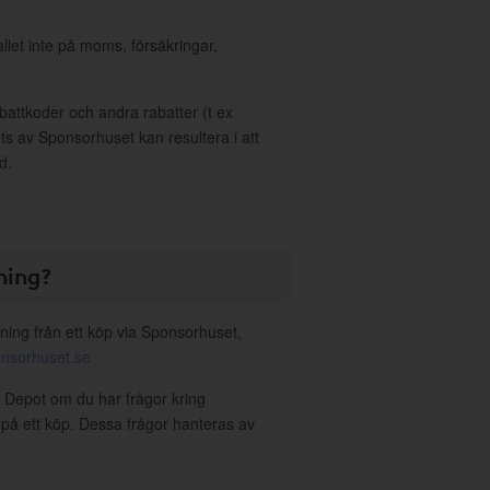
allet inte på moms, försäkringar,
ttkoder och andra rabatter (t ex
s av Sponsorhuset kan resultera i att
d.
ning?
ning från ett köp via Sponsorhuset,
nsorhuset.se
ce Depot om du har frågor kring
g på ett köp. Dessa frågor hanteras av