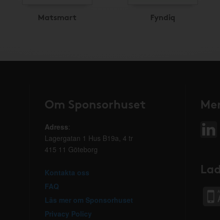
Matsmart
Fyndiq
Om Sponsorhuset
Mer
Adress
:
Lagergatan 1 Hus B19a, 4 tr
415 11 Göteborg
Lad
Kontakta oss
FAQ
Läs mer om Sponsorhuset
Privacy Policy