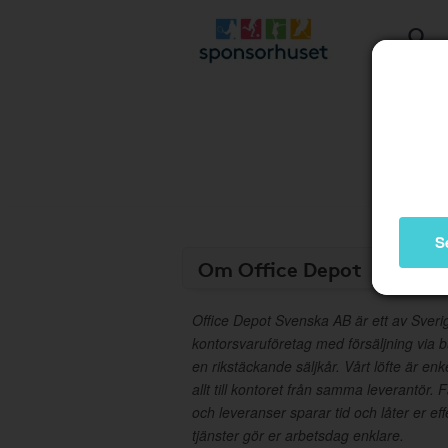
S
Om Office Depot
Office Depot Svenska AB är ett av Sver
kontorsvaruföretag med försäljning via 
en rikstäckande säljkår. Vårt löfte är enk
allt till kontoret från samma leverantör. 
och leveranser sparar tid och låter er eff
tjänster gör er arbetsdag enklare.