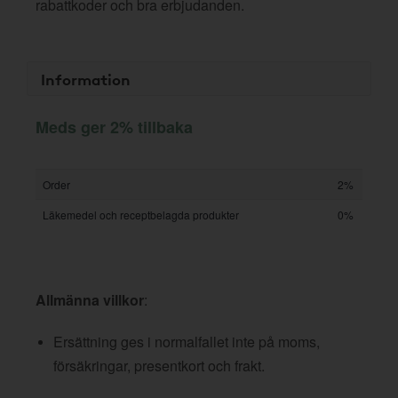
rabattkoder och bra erbjudanden.
Information
Meds ger 2% tillbaka
Order
2%
Läkemedel och receptbelagda produkter
0%
Allmänna villkor
:
Ersättning ges i normalfallet inte på moms,
försäkringar, presentkort och frakt.