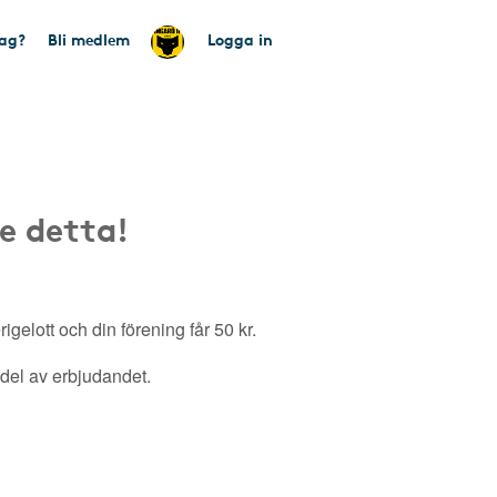
tag?
Bli medlem
Logga in
e detta!
gelott och din förening får 50 kr.
a del av erbjudandet.