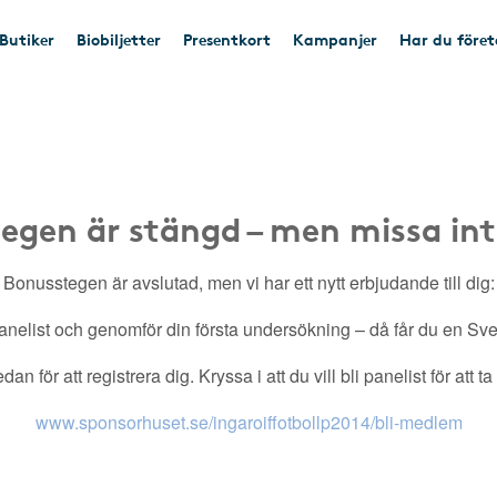
Butiker
Biobiljetter
Presentkort
Kampanjer
Har du före
egen är stängd – men missa int
Bonusstegen är avslutad, men vi har ett nytt erbjudande till dig:
nelist och genomför din första undersökning – då får du en Sveri
an för att registrera dig. Kryssa i att du vill bli panelist för att t
www.sponsorhuset.se/ingaroiffotbollp2014/bli-medlem