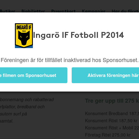
Butiker
Biobiljetter
Presentkort
Kampanjer
Har du före
Ingarö IF Fotboll P2014
Ger upp till 275 kr
Besök
Föreningen är för tillfället inaktiverad hos Sponsorhuset.
e filmen om Sponsorhuset
Aktivera föreningen här
Information
 abonnemang och rabatterad
Tre ger upp till 275 k
fplattor, bredband och
Konsument Bredband 187,5
ssutom surf på
Konsument Röst 187,50 kr
samtal.
Konsument Röst + Mobil 22
Företag Röst 275,00 kr