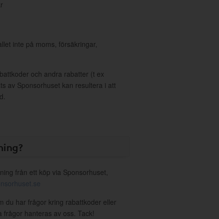
r
allet inte på moms, försäkringar,
ttkoder och andra rabatter (t ex
s av Sponsorhuset kan resultera i att
d.
ning?
ning från ett köp via Sponsorhuset,
nsorhuset.se
m du har frågor kring rabattkoder eller
a frågor hanteras av oss. Tack!