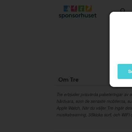
S
Om Tre
Tre erbjuder prisvärda paketeringar av
hårdvara, som de senaste mobilerna, sur
Apple Watch. När du väljer Tre ingår de
musikstreaming, 3Skicka surf, och WiFi-