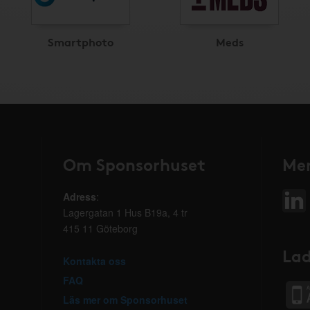
Smartphoto
Meds
Om Sponsorhuset
Mer
Adress
:
Lagergatan 1 Hus B19a, 4 tr
415 11 Göteborg
Lad
Kontakta oss
FAQ
Läs mer om Sponsorhuset