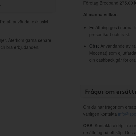
Företag Bredband 275,00 k
r
Allmänna villkor
:
Tre att använda, exklusivt
Ersättning ges i normalf
presentkort och frakt.
njer. Återkom gärna senare
Obs:
Användande av raba
 och bra erbjudanden.
Mecenat) som ej utfärdat
din cashback går förlora
Frågor om ersätt
Om du har frågor om ersätt
vänligen kontakta
info@spo
OBS
: Kontakta aldrig Tre o
ersättning på ett köp. Dess