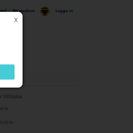
tag?
Bli medlem
Logga in
 butik
r tillbaka
0 kr
5,00 kr