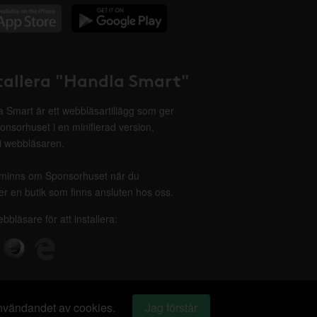
tallera "Handla Smart"
 Smart är ett webbläsartillägg som ger
onsorhuset i en minifierad version,
 i webbläsaren.
minns om Sponsorhuset när du
r en butik som finns ansluten hos oss.
ebbläsare för att installera:
 användandet av cookies.
Jag förstår