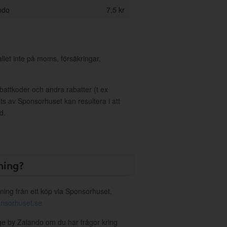
ndo
7,5 kr
allet inte på moms, försäkringar,
ttkoder och andra rabatter (t ex
s av Sponsorhuset kan resultera i att
d.
ning?
ning från ett köp via Sponsorhuset,
nsorhuset.se
ge by Zalando om du har frågor kring