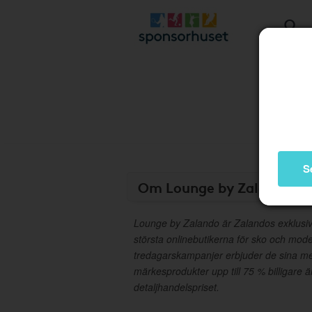
S
Om Lounge by Zalando
Lounge by Zalando är Zalandos exklusiv
största onlinebutikerna för sko och mo
tredagarskampanjer erbjuder de sina m
märkesprodukter upp till 75 % billigar
detaljhandelspriset.