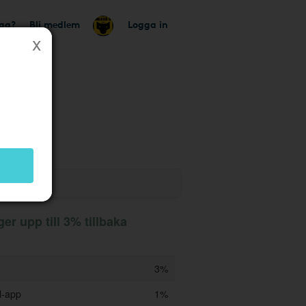
tag?
Bli medlem
Logga in
utik
r upp till 3% tillbaka
3%
l-app
1%