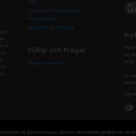
FAQ
Läs mer om Sponsorhuset
Privacy Policy
Registrera ny förening
kor i
Ins
att
ta är
Hjälp och frågor
Handla
hop.
dig Sp
ta
direkt
Skapa ett ärende
dlar
ra!
Du på
besöke
Välj w
 upplevelse på Sponsorhuset. Genom att fortsätta godkänner du