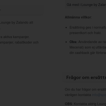
Gå med i Lounge by Zala
r
Allmänna villkor
:
 Lounge by Zalando att
Ersättning ges i normalf
.
presentkort och frakt.
ra aktiva kampanjer.
Obs:
Användande av raba
kampanjer, rabattkoder och
Mecenat) som ej utfärdat
din cashback går förlora
Frågor om ersätt
Om du har frågor om ersätt
vänligen kontakta
info@spo
OBS
: Kontakta aldrig Loun