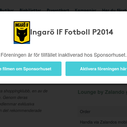
Butiker
Biobiljetter
Presentkort
Kampanjer
Har du före
Ingarö IF Fotboll P2014
Ger upp till 3%
Besök b
Föreningen är för tillfället inaktiverad hos Sponsorhuset.
e filmen om Sponsorhuset
Aktivera föreningen här
Information
a shoppingklubb, en av de
Lounge by Zalando ge
de. Genom deras
edlemmar exklusiva
e än det rekommenderade
Order
Handla via Zalandos mobi