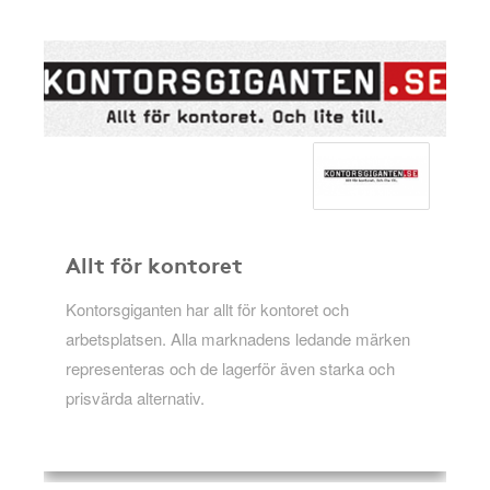
Allt för kontoret
Kontorsgiganten har allt för kontoret och
arbetsplatsen. Alla marknadens ledande märken
representeras och de lagerför även starka och
prisvärda alternativ.