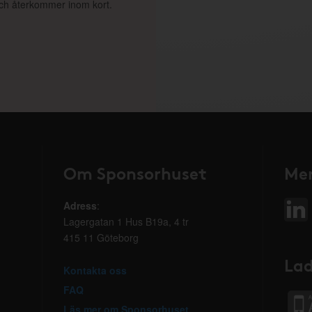
 och återkommer inom kort.
Om Sponsorhuset
Mer
Adress
:
Lagergatan 1 Hus B19a, 4 tr
415 11 Göteborg
Lad
Kontakta oss
FAQ
Läs mer om Sponsorhuset