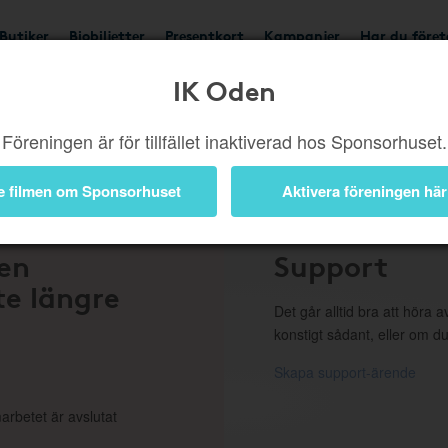
Butiker
Biobiljetter
Presentkort
Kampanjer
Har du före
IK Oden
ngd eller borttagen b
Föreningen är för tillfället inaktiverad hos Sponsorhuset.
e filmen om Sponsorhuset
Aktivera föreningen här
 en
Support
te längre
Det går alltid bra att höra av
konstigt sådant, eller om du
Skapa support-ärende
arbetet är avslutat