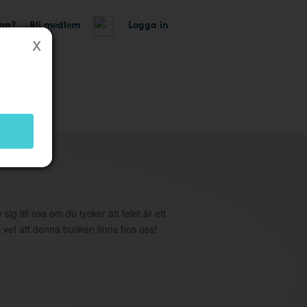
tag?
Bli medlem
Logga in
utik
 sig till oss om du tycker att felet är ett
 vet att denna butiken finns hos oss!