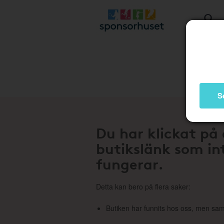
Stä
S
Du har klickat på
butikslänk som in
fungerar.
Detta kan bero på flera saker:
Butiken har funnits hos oss, men sam