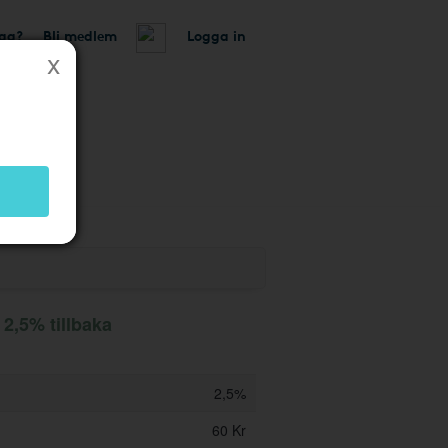
tag?
Bli medlem
Logga in
 butik
 2,5% tillbaka
2,5%
60 Kr