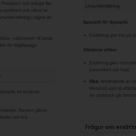
, Precision1 och många fler.
Linsundersökning
as sortiment och utbud av
nundersökning i någon av
Speciellt för Synoptik
:
Ersättning ges inte på 
fokus - välkommen till deras
iker för högklassiga
Allmänna villkor
:
Ersättning ges i normalf
presentkort och frakt.
r
Obs:
Användande av raba
Mecenat) som ej utfärdat
 Synoptik att använda,
din cashback går förlora
kampanjer. Återkom gärna
ttkoder och bra
Frågor om ersätt