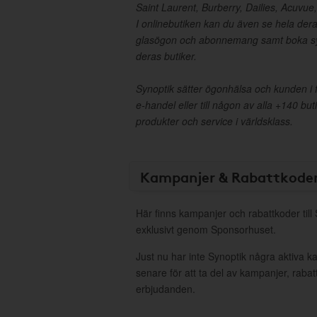
Saint Laurent, Burberry, Dailies, Acuvue
I onlinebutiken kan du även se hela der
glasögon och abonnemang samt boka sy
deras butiker.
Synoptik sätter ögonhälsa och kunden i 
e-handel eller till någon av alla +140 but
produkter och service i världsklass.
Kampanjer & Rabattkode
Här finns kampanjer och rabattkoder till
exklusivt genom Sponsorhuset.
Just nu har inte Synoptik några aktiva 
senare för att ta del av kampanjer, raba
erbjudanden.