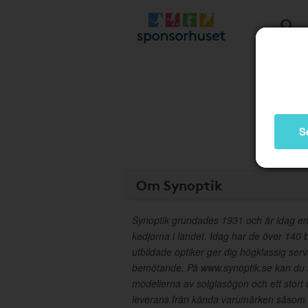
S
Om Synoptik
Synoptik grundades 1931 och är idag en
kedjorna i landet. Idag har de över 140 b
utbildade optiker ger dig högklassig serv
bemötande. På www.synoptik.se kan du 
modellerna av solglasögon och ett stort
leverans från kända varumärken såsom 