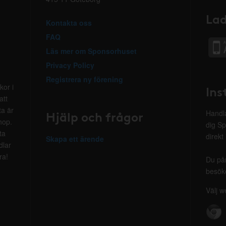
Lad
Kontakta oss
FAQ
Läs mer om Sponsorhuset
Privacy Policy
Registrera ny förening
kor i
Ins
att
ta är
Hjälp och frågor
Handla
hop.
dig Sp
ta
direkt
Skapa ett ärende
dlar
ra!
Du på
besöke
Välj w