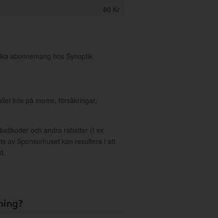
80 Kr
olika abonnemang hos Synoptik.
allet inte på moms, försäkringar,
ttkoder och andra rabatter (t ex
s av Sponsorhuset kan resultera i att
d.
ning?