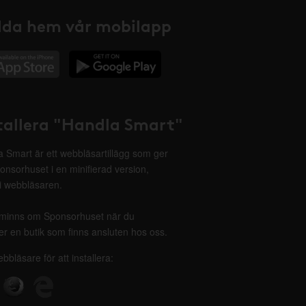
da hem vår mobilapp
tallera "Handla Smart"
 Smart är ett webbläsartillägg som ger
onsorhuset i en minifierad version,
 i webbläsaren.
minns om Sponsorhuset när du
r en butik som finns ansluten hos oss.
ebbläsare för att installera: