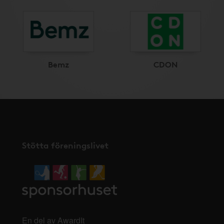
Bemz
CDON
Stötta föreningslivet
En del av AwardIt